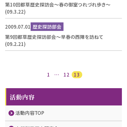
第10回都草歴史探訪会～春の御室つれづれ歩き～
(09.3.22)
2009.07.01
歴史探訪部会
第9回都草歴史探訪部会～早春の西陣を訪ねて
(09.2.21)
投
1
…
12
13
稿
ナ
ビ
活動内容
ゲ
ー
活動内容TOP
シ
ョ
ン