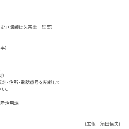
5年史」（講師は久宗圭一理事）
事）
、
時）
氏名・住所・電話番号を記載して
ください。
資産活用課
(広報 須田信夫)