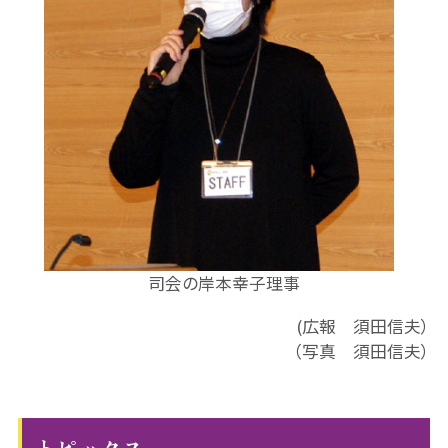
司会の岸本幸子理事
(広報 須田信夫）
（写真 須田信夫）
トピックス