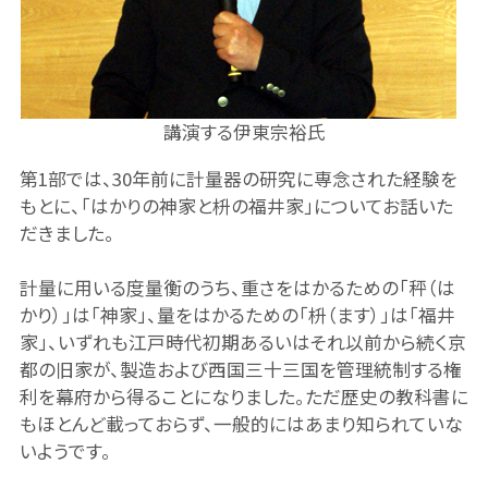
講演する伊東宗裕氏
第1部では、30年前に計量器の研究に専念された経験を
もとに、「はかりの神家と枡の福井家」についてお話いた
だきました。
計量に用いる度量衡のうち、重さをはかるための「秤（は
かり）」は「神家」、量をはかるための「枡（ます）」は「福井
家」、いずれも江戸時代初期あるいはそれ以前から続く京
都の旧家が、製造および西国三十三国を管理統制する権
利を幕府から得ることになりました。ただ歴史の教科書に
もほとんど載っておらず、一般的にはあまり知られていな
いようです。