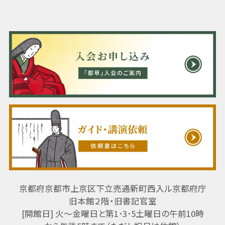
京都府京都市上京区下立売通新町西入ル京都府庁
旧本館２階・旧書記官室
[開館日] 火～金曜日と第1･3･5土曜日の午前10時