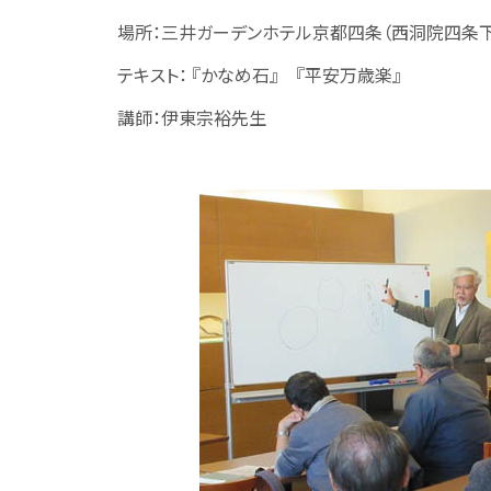
場所：三井ガーデンホテル京都四条（西洞院四条下
テキスト： 『かなめ石』 『平安万歳楽』
講師：伊東宗裕先生