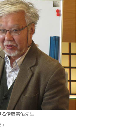
する伊藤宗佑先生
た！