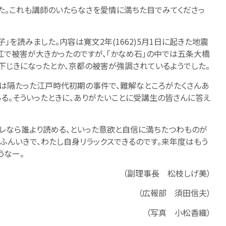
た。これも講師のいたらなさを愛情に満ちた目でみてくださっ
」を読みました。内容は寛文2年(1662)5月1日に起きた地震
江で被害が大きかったのですが、「かなめ石」の中では五条大橋
下じきになったとか、京都の被害が強調されているようでした。
とは隔たった江戸時代初期の事件で、難解なところがたくさんあ
る。そういったときに、ありがたいことに受講生の皆さんに答え
レなら誰より読める、といった意欲と自信に満ちたつわものが
ふんいきで、わたし自身リラックスできるのです。来年度はもう
うなー。
（副理事長 松枝しげ美）
（広報部 須田信夫）
（写真 小松香織）