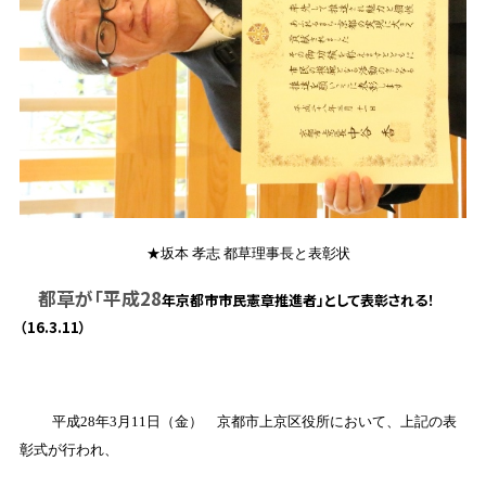
★坂本 孝志 都草理事長と表彰状
都草が「平成
28
年京都市市民憲章推進者」として表彰される！
（
16.3.11
）
平成
28
年
3
月
11
日（金） 京都市上京区役所において、上記の表
彰式が行われ、