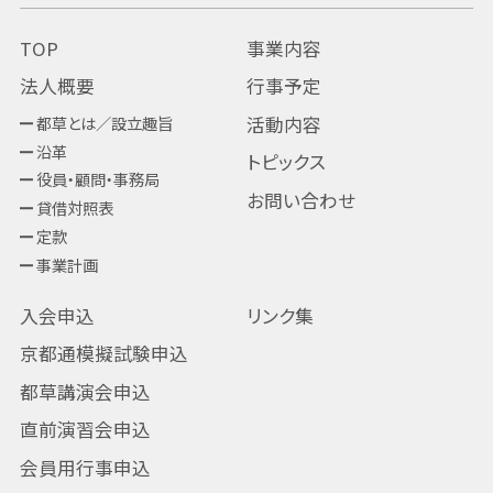
TOP
事業内容
法人概要
行事予定
都草とは／設立趣旨
活動内容
沿革
トピックス
役員・顧問・事務局
お問い合わせ
貸借対照表
定款
事業計画
入会申込
リンク集
京都通模擬試験申込
都草講演会申込
直前演習会申込
会員用行事申込