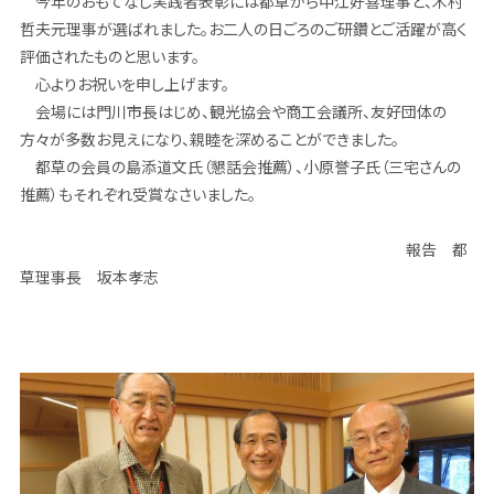
今年のおもてなし実践者表彰には都草から中江好喜理事と、木村
哲夫
元理事が選ばれました。
お二人の日ごろのご研鑽とご活躍が高く
評価されたものと思います。
心よりお祝いを申し上げます。
会場には門川市長はじめ、観光協会や商工会議所、友好団体の
方々が
多数お見えになり、親睦を深めることができました。
都草の会員の島添道文氏（懇話会推薦）、小原誉子氏（三宅さんの
推
薦）もそれぞれ受賞なさいました。
報告 都
草理事長 坂本孝志