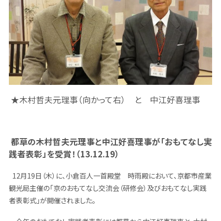
★木村哲夫元理事（向かって右） と 中江好喜理事
都草の木村哲夫元理事と中江好喜理事が「おもてなし実
践者表彰」を受賞！（13.12.19）
12
月19日（木）に、小倉百人一首殿堂 時雨殿において、京都市産業
観光局主催の「京のおもてなし交流会（研修会）及びおもてなし実践
者表彰式」が開催されました。