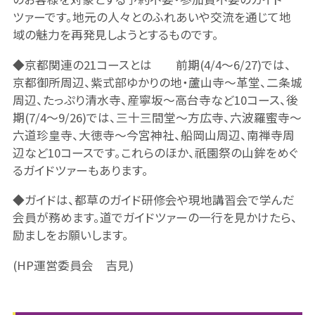
ツァーです。地元の人々とのふれあいや交流を通じて地
域の魅力を再発見しようとするものです。
◆京都関連の21コースとは 前期(4/4～6/27)では、
京都御所周辺、紫式部ゆかりの地・蘆山寺～革堂、二条城
周辺、たっぷり清水寺、産寧坂～高台寺など10コース、後
期(7/4～9/26)では、三十三間堂～方広寺、六波羅蜜寺～
六道珍皇寺、大徳寺～今宮神社、船岡山周辺、南禅寺周
辺など10コースです。これらのほか、祇園祭の山鉾をめぐ
るガイドツァーもあります。
◆ガイドは、都草のガイド研修会や現地講習会で学んだ
会員が務めます。道でガイドツァーの一行を見かけたら、
励ましをお願いします。
(HP運営委員会 吉見)