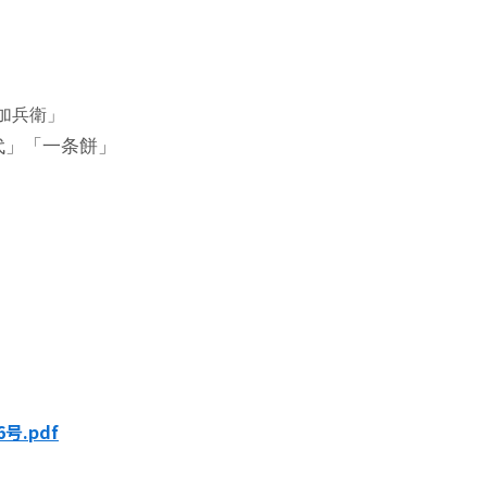
兵衛」
代」「一条餅」
）
）
号.pdf