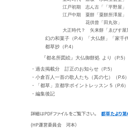
江戸初期 志ん古「「平野屋」
江戸中期 粟餅「粟餅所澤屋」
花供曾「田丸弥」
大正時代？ 矢来餅「ゑびす屋加
幻の和菓子（
P.4
）「大仏餅」「家千
都草抄（
P.4
）
『都名所図絵』大仏御餅処 より（
P.5
）
・過去掲載分 訂正のお知らせ（
P.5
）
・小倉百人一首の歌人たち（其の七）（
P.6
・「都草」京都学ポイントレッスン
5
（
P.6
・編集後記
詳細はPDFファイルをご覧下さい。
都草たより第6
(HP運営委員会 河本）