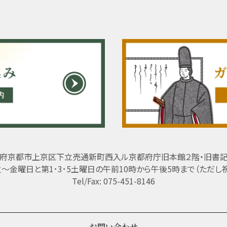
府京都市上京区下立売通新町西入ル京都府庁旧本館２階・旧書
 火～金曜日と第1･3･5土曜日の午前10時から午後5時まで（ただし
Tel/Fax: 075-451-8146
お問い合わせ