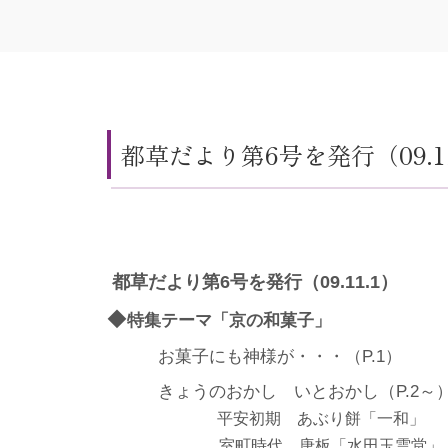
都草だより第6号を発行（09.11
 都草だより第6号を発行（09.11.1）
◆
特集テーマ「京の和菓子」
お菓子にも神様が・・・（
P.1
）
きょうのおかし いとおかし（
P.2
～
平安初期 あぶり餅「一和」
室町時代 唐板「水田玉雲堂」