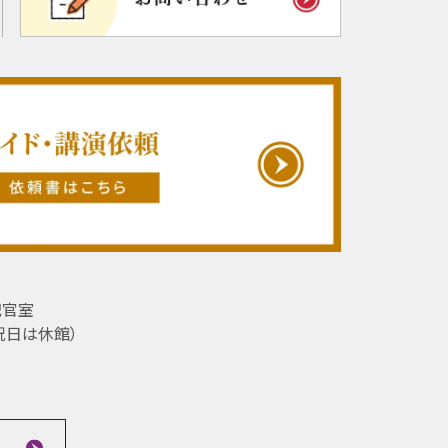
記官室
祝日は休館）