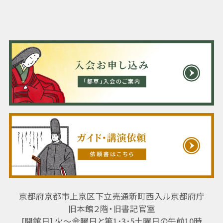
京都府京都市上京区下立売通新町西入ル京都府庁
旧本館２階・旧書記官室
[開館日] 火～金曜日と第1･3･5土曜日の午前10時