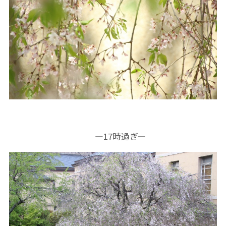
―17時過ぎ―