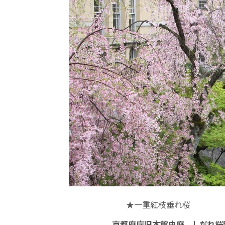
★一重紅枝垂れ桜
京都府庁旧本館中庭 しだれ桜開花状