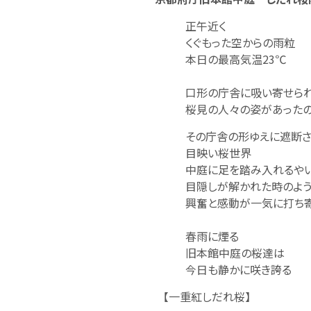
正午近く
くぐもった空からの雨粒
本日の最高気温23℃
口形の庁舎に吸い寄せられる
桜見の人々の姿があったのはほ
その庁舎の形ゆえに遮断さ
目映い桜世界
中庭に足を踏み入れるやい
目隠しが解かれた時のよう
興奮と感動が一気に打ち寄
春雨に煙る
旧本館中庭の桜達は
今日も静かに咲き誇る
【一重紅しだれ桜】