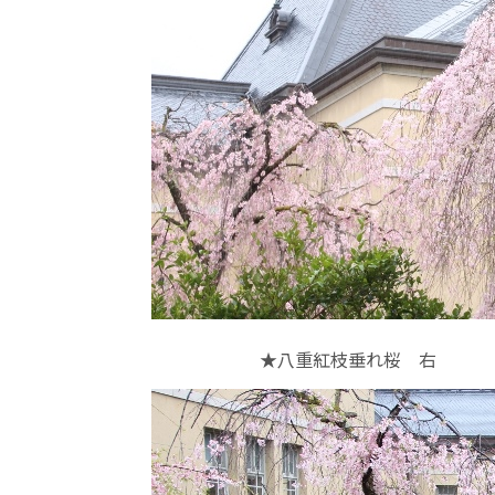
★八重紅枝垂れ桜 右