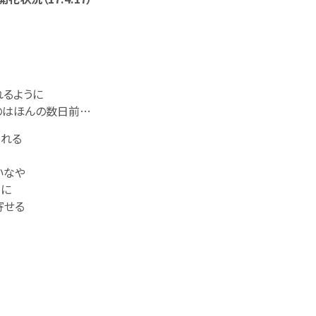
ように
んの数日前…
れる
なや
に
せる