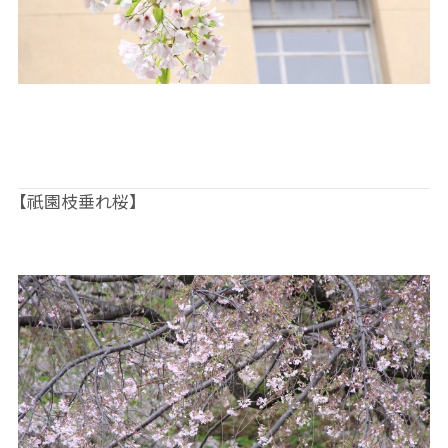
【祇園枝垂れ桜】