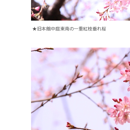
★旧本館中庭東南の一重紅枝垂れ桜