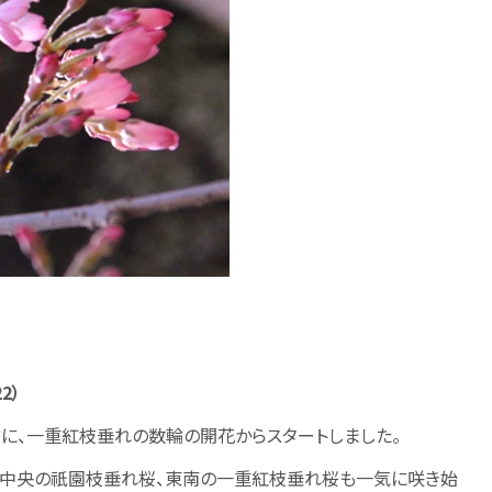
2）
夕方に、一重紅枝垂れの数輪の開花からスタートしました。
庭中央の祇園枝垂れ桜、東南の一重紅枝垂れ桜も一気に咲き始