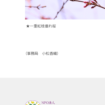
★一重紅枝垂れ桜
（事務局 小松香織）