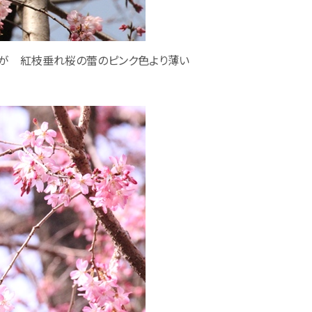
 紅枝垂れ桜の蕾のピンク色より薄い