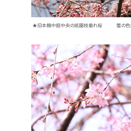
★旧本館中庭中央の祇園枝垂れ桜 蕾の色が