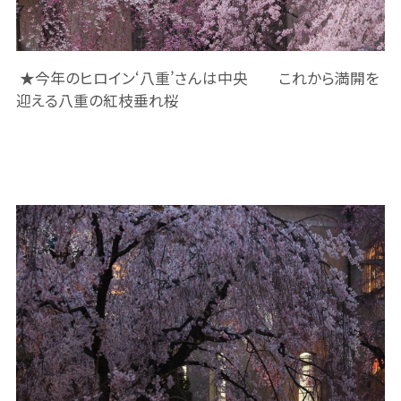
★今年のヒロイン‘八重’さんは中央 これから満開を
迎える八重の紅枝垂れ桜