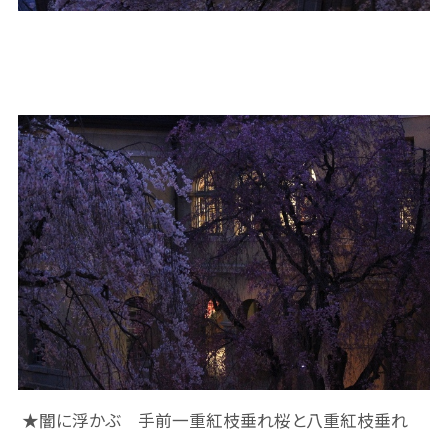
★闇に浮かぶ 手前一重紅枝垂れ桜と八重紅枝垂れ