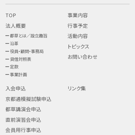
TOP
事業内容
法人概要
行事予定
都草とは／設立趣旨
活動内容
沿革
トピックス
役員・顧問・事務局
お問い合わせ
貸借対照表
定款
事業計画
入会申込
リンク集
京都通模擬試験申込
都草講演会申込
直前演習会申込
会員用行事申込