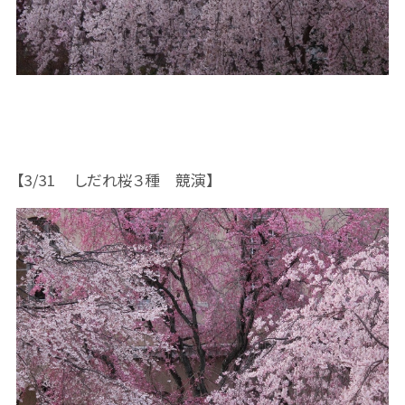
【3/31 しだれ桜３種 競演】