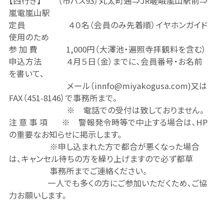
【西行き】 （市バス93）丸太町通⇒JR嵯峨嵐山駅前⇒
嵐電嵐山駅
定員 ４０名（会員のみ先着順）イヤホンガイド
使用のため
参 加 費 1,000円（大澤池・遍照寺拝観料を含む）
申込方法 ４月５日（金）までに、会員番号・お名前
を書いて、
メール（innfo@miyakogusa.com)又は
FAX（451-8146）で事務所まで。
※ 電話での受付は致しておりません。
注 意 事 項 ※ 警報発令時等で中止する場合は、HP
の重要なお知らせに掲示します。
※申し込まれた方で都合が悪くなった場合
は、キャンセル待ちの方を繰り上げますので必ず都草
事務所までご連絡ください。
一人でも多くの方にご参加いただくため、ご協
力お願いします。