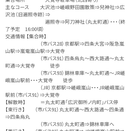
主なコース 大沢池⇒嵯峨野田園散策⇒兒神社⇒広
沢池（旧遍照寺跡）⇒
遍照寺⇒阿刀神社（丸太町通）・・・（終
了予定 16:00頃）
交通情報 【集合時】
（市バス28）京都駅⇒四条大宮⇒阪急嵐
山駅⇒嵐電嵐山駅⇒大覚寺
（市バス91）四条烏丸～西大路通～丸太
町通⇒大覚寺 徒歩
（市バス93）錦林車庫～丸太町通～JR嵯
峨嵐山駅前・・・大覚寺 徒歩
（JR）京都駅⇒嵯峨嵐山・・・JR嵯峨嵐山
駅前（市バス91）⇒大覚寺
【解散時】 ＝丸太町通「広沢御所ノ内町」バス停
【東行き】 （市バス91）丸太町通～西大路通～四条通
⇒四条烏丸
（市バス93）丸太町通⇒錦林車庫へ