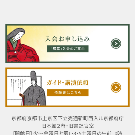
京都府京都市上京区下立売通新町西入ル京都府庁
旧本館２階・旧書記官室
[開館日] 火～金曜日と第1･3･5土曜日の午前10時