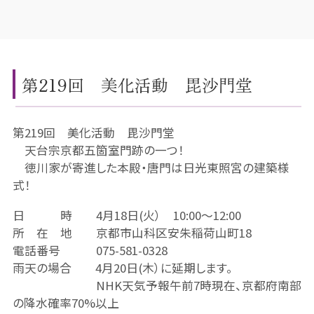
第219回 美化活動 毘沙門堂
第219回 美化活動 毘沙門堂
天台宗京都五箇室門跡の一つ！
徳川家が寄進した本殿・唐門は日光東照宮の建築様
式！
日 時 4月18日(火） 10:00～12:00
所 在 地 京都市山科区安朱稲荷山町18
電話番号 075-581-0328
雨天の場合 4月20日(木）に延期します。
NHK天気予報午前7時現在、京都府南部
の降水確率70%以上