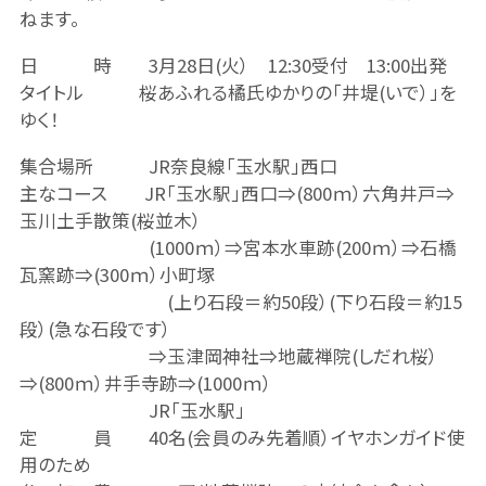
ねます。
日 時 3月28日(火） 12:30受付 13:00出発
タイトル 桜あふれる橘氏ゆかりの「井堤(いで）」を
ゆく！
集合場所 JR奈良線「玉水駅」西口
主なコース JR「玉水駅」西口⇒(800ｍ）六角井戸⇒
玉川土手散策(桜並木）
(1000ｍ）⇒宮本水車跡(200ｍ）⇒石橋
瓦窯跡⇒(300ｍ）小町塚
(上り石段＝約50段）(下り石段＝約15
段）(急な石段です）
⇒玉津岡神社⇒地蔵禅院(しだれ桜）
⇒(800ｍ）井手寺跡⇒(1000ｍ）
JR「玉水駅」
定 員 40名(会員のみ先着順）イヤホンガイド使
用のため