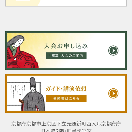
京都府京都市上京区下立売通新町西入ル京都府庁
旧本館２階・旧書記官室