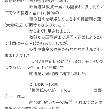
敦賀疋田(ヒキタ）舟川を紹介します。
敦賀港は敦賀半島にも囲まれ、波も穏やか
で天然の良港と言われ、貨物の
積み替えを考慮しても途中の琵琶湖水運
(大量輸送）が期待できるので、古く
からよく利用されました。
敦賀から琵琶湖まで運河を建設しようとい
う計画は平安時代からありましたが、
技術や資金の理由からなかなか実現が出
来ませんでした。
しかし19世紀初頭に全行程の半分くらいで
はあるが、ようやく同川が完成して
輸送量が飛躍的に増加しました。
２．14:40～16:00
「藤原氏の軌跡 その１」 西野
嘉一 理事
約400年続いた平安時代。それまでの天皇
主権の政治体制が、平安時代に