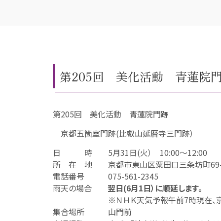
第205回 美化活動 青蓮院
第205回 美化活動 青蓮院門跡
京都五箇室門跡(比叡山延暦寺三門跡）
日 時 5月31日(火） 10:00～12:00
所 在 地 京都市東山区粟田口三条坊町69-
電話番号 075-561-2345
雨天の場合
翌日(6月1日）に順延します。
※ＮＨＫ天気予報午前7時現在、京都府
集合場所 山門前