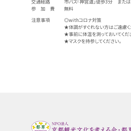
交通経路 市バス「神宮道」徒歩3分 または地
参 加 費 無料
注意事項 ◎withコロナ対策
★体調がすぐれない方はご遠慮くだ
★事前に体温を測っておいてくださ
★マスクを持参してください。