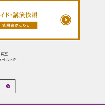
記官室
祝日は休館）