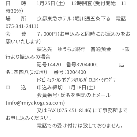
日 時 1月25日（土） 12時開宴（受付開始 11
時30分）
場 所 京都東急ホテル（堀川通五条下る 電話
075-341-2411）
会 費 ７，000円（お申込みと同時にお振込みをお
願いいたします）
振込先 ゆうちょ銀行 普通預金 ・銀
行より振込みの場合
記号14420 番号32044001 店
名：四四八(ﾖﾝﾖﾝﾊﾁ） 番号：3204400
ﾄｸﾋ）ｷｮｳﾄｶﾝｺｳﾌﾞﾝｶｦｶﾝｶﾞｴﾙｶｲ・ﾐﾔｺｸﾞｻ
申 込 申込み締切 1月18日(土）
会員番号・氏名を明記の上メール
(info@miyakogusa.com)
又はFAX（075-451-8146）にて事務所まで
お申し込みください。
電話での受け付けは致しておりません。