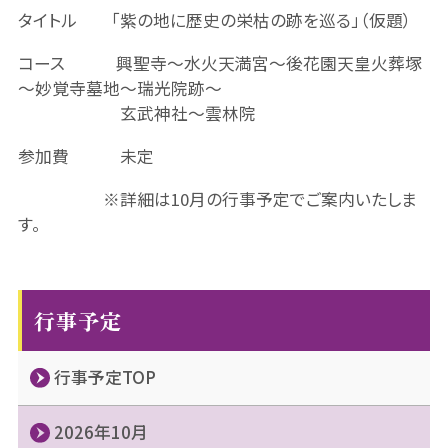
タイトル 「紫の地に歴史の栄枯の跡を巡る」（仮題）
コース 興聖寺～水火天満宮～後花園天皇火葬塚
～妙覚寺墓地～瑞光院跡～
玄武神社～雲林院
参加費 未定
※詳細は10月の行事予定でご案内いたしま
す。
行事予定
行事予定TOP
2026年10月