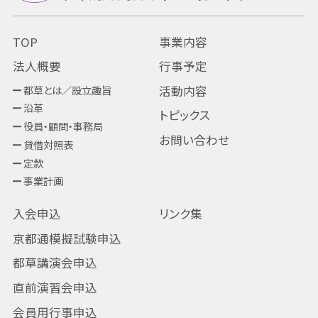
TOP
事業内容
法人概要
行事予定
都草とは／設立趣旨
活動内容
沿革
トピックス
役員・顧問・事務局
お問い合わせ
貸借対照表
定款
事業計画
入会申込
リンク集
京都通模擬試験申込
都草講演会申込
直前演習会申込
会員用行事申込