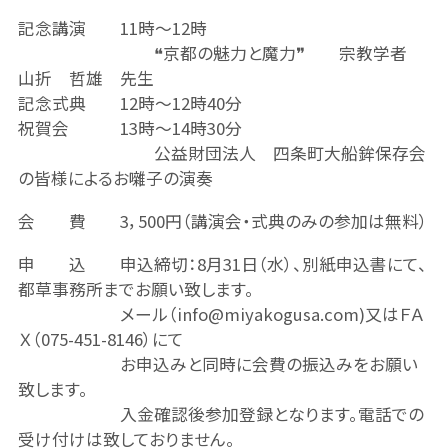
記念講演 11時～12時
❝京都の魅力と魔力❞ 宗教学者
山折 哲雄 先生
記念式典 12時～12時40分
祝賀会 13時～14時30分
公益財団法人 四条町大船鉾保存会
の皆様によるお囃子の演奏
会 費 3，500円（講演会・式典のみの参加は無料）
申 込 申込締切：8月31日（水）、別紙申込書にて、
都草事務所までお願い致します。
メール（info@miyakogusa.com)又はＦＡ
Ｘ（075-451-8146）にて
お申込みと同時に会費の振込みをお願い
致します。
入金確認後参加登録となります。電話での
受け付けは致しておりません。