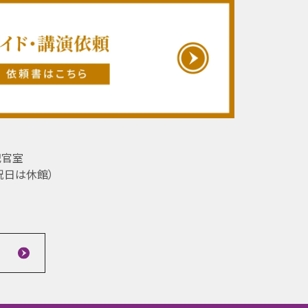
記官室
祝日は休館）