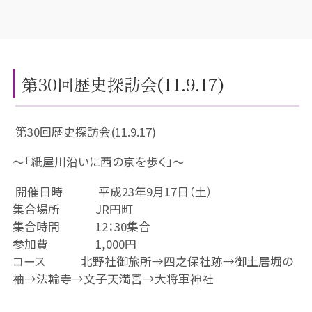
第30回歴史探訪会(11.9.17)
第30回歴史探訪会(11.9.17)
～「紙屋川沿いに西の京を歩く」～
開催日時 平成23年9月17日（土）
集合場所 JR円町
集合時間 12：30集合
参加費 1,000円
コース 北野社御旅所→四之保社跡→御土居堀の
袖→法輪寺→文子天満宮→大将軍神社