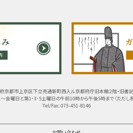
府京都市上京区下立売通新町西入ル京都府庁旧本館２階・旧書
 火～金曜日と第1･3･5土曜日の午前10時から午後5時まで（ただし
Tel/Fax: 075-451-8146
お問い合わせ