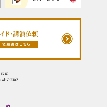
記官室
祝日は休館）