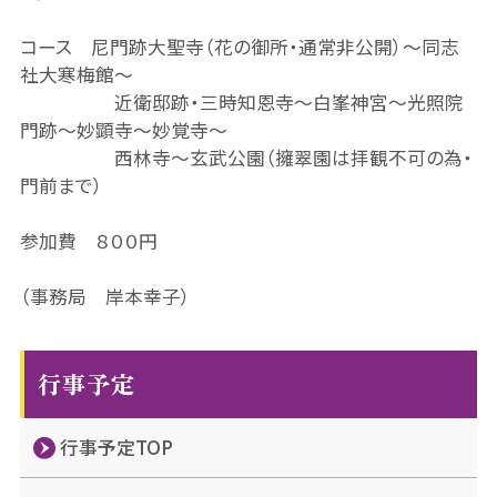
コース 尼門跡大聖寺（花の御所・通常非公開）～同志
社大寒梅館～
近衛邸跡・三時知恩寺～白峯神宮～光照院
門跡～妙顕寺～妙覚寺～
西林寺～玄武公園（擁翠園は拝観不可の為・
門前まで）
参加費 ８００円
（事務局 岸本幸子）
行事予定
行事予定TOP