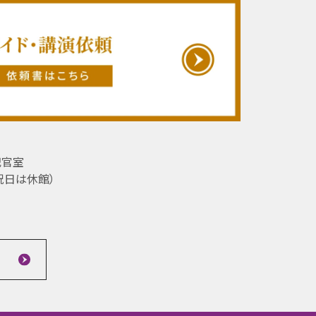
記官室
祝日は休館）