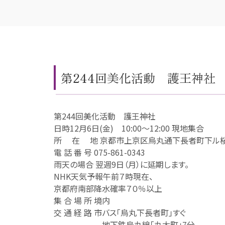
第244回美化活動 護王神社
第244回美化活動 護王神社
日時12月6日(金) 10:00～12:00 現地集合
所 在 地 京都市上京区烏丸通下長者町下ル桜
電 話 番 号 075-861-0343
雨天の場合 翌週9日（月）に延期します。
NHK天気予報午前７時現在、
京都府南部降水確率７０％以上
集 合 場 所 境内
交 通 経 路 市バス「烏丸下長者町」すぐ
地下鉄烏丸線「丸太町」7分