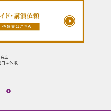
記官室
祝日は休館）