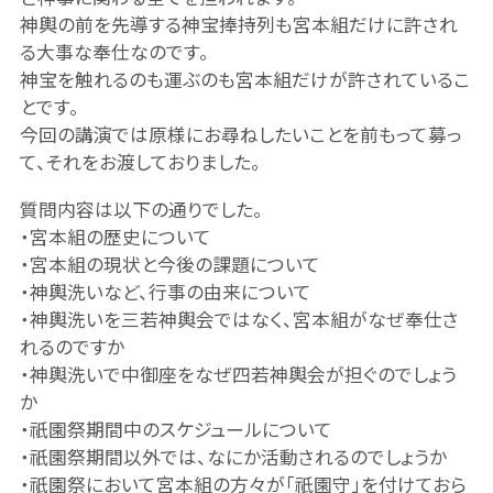
神輿の前を先導する神宝捧持列も宮本組だけに許され
る大事な奉仕なのです。
神宝を触れるのも運ぶのも宮本組だけが許されているこ
とです。
今回の講演では原様にお尋ねしたいことを前もって募っ
て、それをお渡しておりました。
質問内容は以下の通りでした。
・宮本組の歴史について
・宮本組の現状と今後の課題について
・神輿洗いなど、行事の由来について
・神輿洗いを三若神輿会ではなく、宮本組がなぜ奉仕さ
れるのですか
・神輿洗いで中御座をなぜ四若神輿会が担ぐのでしょう
か
・祇園祭期間中のスケジュールについて
・祇園祭期間以外では、なにか活動されるのでしょうか
・祇園祭において宮本組の方々が「祇園守」を付けておら