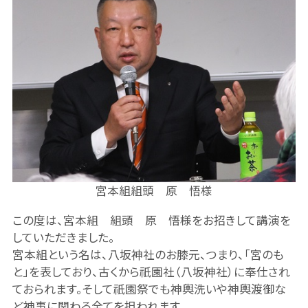
宮本組組頭 原 悟様
この度は、宮本組 組頭 原 悟様をお招きして講演を
していただきました。
宮本組という名は、八坂神社のお膝元、つまり、「宮のも
と」を表しており、古くから祇園社（八坂神社）に奉仕され
ておられます。そして祇園祭でも神輿洗いや神輿渡御な
ど神事に関わる全てを担われます。