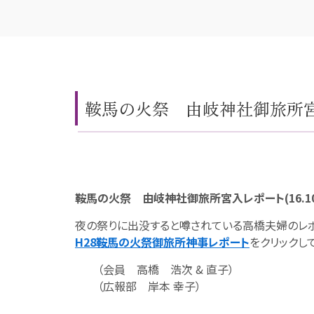
鞍馬の火祭 由岐神社御旅所宮入レ
鞍馬の火祭 由岐神社御旅所宮入レポート(16.10.
夜の祭りに出没すると噂されている高橋夫婦のレポ
H28鞍馬の火祭御旅所神事レポート
をクリックし
（会員 高橋 浩次 & 直子）
（広報部 岸本 幸子）