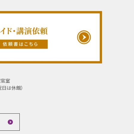
記官室
祝日は休館）