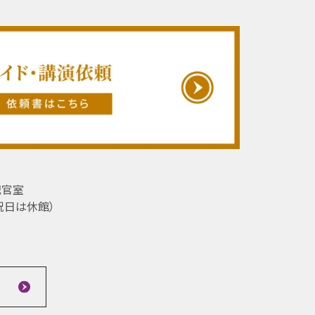
記官室
祝日は休館）