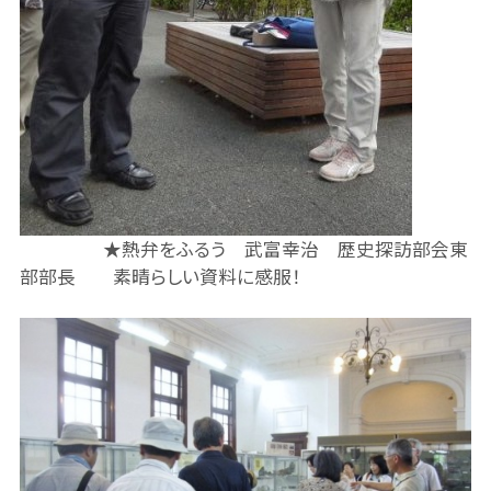
★熱弁をふるう 武富幸治 歴史探訪部会東
部部長 素晴らしい資料に感服！