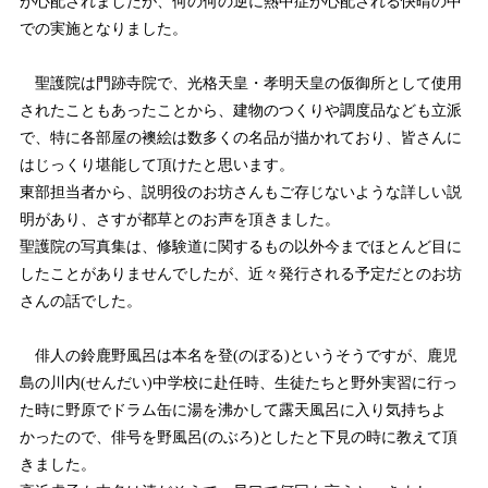
が心配されましたが、何の何の逆に熱中症が心配される快晴の中
での実施となりました。
聖護院は門跡寺院で、光格天皇・孝明天皇の仮御所として使用
されたこともあったことから、建物のつくりや調度品なども立派
で、特に各部屋の襖絵は数多くの名品が描かれており、皆さんに
はじっくり堪能して頂けたと思います。
東部担当者から、説明役のお坊さんもご存じないような詳しい説
明があり、さすが都草とのお声を頂きました。
聖護院の写真集は、修験道に関するもの以外今までほとんど目に
したことがありませんでしたが、近々発行される予定だとのお坊
さんの話でした。
俳人の鈴鹿野風呂は本名を登
(
のぼる
)
というそうですが、鹿児
島の川内
(
せんだい
)
中学校に赴任時、生徒たちと野外実習に行っ
た時に野原でドラム缶に湯を沸かして露天風呂に入り気持ちよ
かったので、俳号を野風呂
(
のぶろ
)
としたと下見の時に教えて頂
きました。