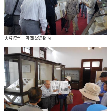
★尊攘堂 瀟洒な建物内