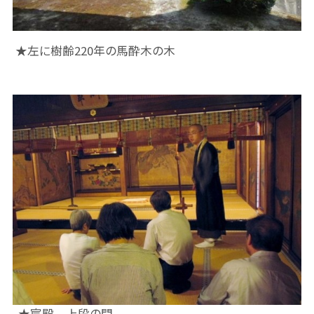
★左に樹齢220年の馬酔木の木
★宸殿 上段の間