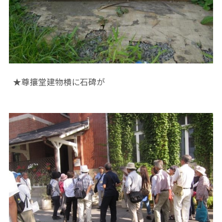
★尊攘堂建物横に石碑が