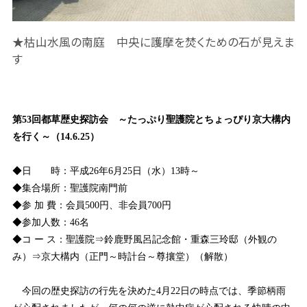
★枯山水風の南庭 中央に護摩を焚くための石が見えま
す
第
53
回都草歴史探訪会 ～たっぷり聖護院とちょっぴり京大構内
を行く～（
14.6.25
）
◆日 時：平成
26
年
6
月
25
日（水）
13
時～
◆集合場所：聖護院南門前
◆参 加 費：会員
500
円、非会員
700
円
◆参加人数：
46
名
◆コ ー ス：聖護院⇒鈴鹿野風呂記念館・重森三玲邸（外観の
み）⇒京大構内（正門～時計台～尊攘堂）（解散）
今回の歴史探訪の行先を決めた
4
月
22
日の時点では、季節柄雨