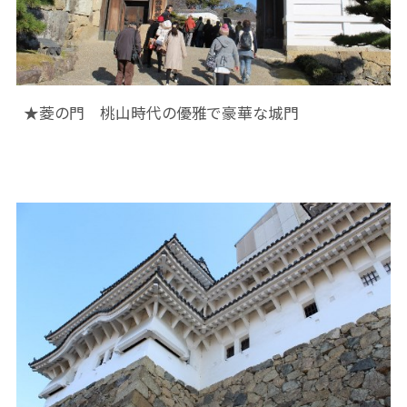
★菱の門 桃山時代の優雅で豪華な城門