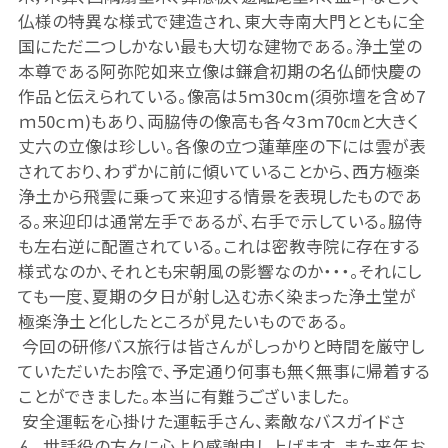
仏様の特異な様式で建造され、東大寺南大門とともに全
国にただ二つしかない最も大切な建物である。浄土堂の
本尊である阿弥陀如来立像は鎌倉初期の名仏師快慶の
作品と伝えられている。像高は5ｍ30
cm(須弥壇を含め7
ｍ50ｃｍ)もあり、両脇侍の像高も各々3ｍ70㎝と大きく
丈六の立像は珍しい。各像の立つ蓮華座の下には雲が表
されており、わずかに前に傾いていることから、西方極楽
浄土から飛雲に乗って来迎する情景を表現したものであ
る。来迎印は通常左手であるが、右手で示している。脇侍
も左右逆に配置されている。これは密教寺院に存在する
様式なのか、それとも宋朝風の影響なのか・・・。それにし
ても一度、夏期の夕日が射し込む赤く染まった浄土堂が
極楽浄土と化したところが見たいものである。
今回の研修バス旅行は皆さんがしっかりと時間を厳守し
ていただいたお陰で、予定通り何事も無く無事に帰着する
ことができました。本当に有難うございました。
安全運転を心掛けた運転手さん、素敵なバスガイドさ
ん、世話役の方々に心より感謝申し上げます。また来年お