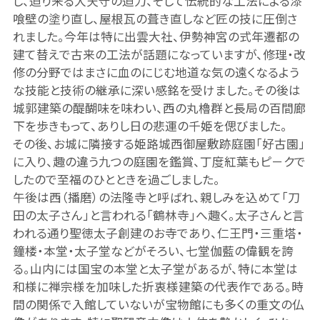
し、迫り来る大天守の迫力、そして伝統的な工法による漆
喰壁の塗り直し、屋根瓦の葺き直しなど匠の技に圧倒さ
れました。今年は特に出雲大社、伊勢神宮の式年遷都の
建て替えで古来の工法が話題になっていますが、修理・改
修の分野ではまさに血のにじむ地道な気の遠くなるよう
な技能と技術の継承に深い感銘を受けました。その後は
城郭建築の醍醐味を味わい、西の丸櫓群と長局の百間廊
下を歩きもって、ありし日の悲運の千姫を偲びました。
その後、お城に隣接する姫路城西御屋敷跡庭園「好古園」
に入り、趣の違う九つの庭園を鑑賞、丁度紅葉もピ－クで
したので至福のひとときを過ごしました。
午後は西（播磨）の法隆寺と呼ばれ、親しみを込めて「刀
田の太子さん」と言われる「鶴林寺」へ趣く。太子さんと言
われる通り聖徳太子創建のお寺であり、仁王門・三重塔・
鐘楼・本堂・太子堂などがそろい、七堂伽藍の偉観を誇
る。山内には国宝の本堂と太子堂があるが、特に本堂は
和様に禅宗様を加味した折衷様建築の代表作である。時
間の関係で入館していないが宝物館にも多くの重文の仏