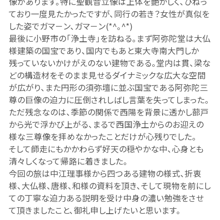
像があります。特に聖観音立像は上体を艶かしく、ひねっ
ており一度見たかったですが、同行の若き？女性が真似を
した姿でガマ－ン、ガマ－ン
(*^。^*)
最後に小野市の「浄土寺」を訪ねる。まず阿弥陀堂は大仏
様建築の国宝であり、国内でもあと東大寺南大門しか
残っていないかけがえのない建物である。堂内は貫、梁な
どの構造材をそのまま見せるダイナミックな広大な空間
が広がり、また円形の須弥壇に並ぶ国宝である阿弥陀三
尊の巨像の迫力に圧倒されしばし言葉を失ってしまった。
ただ残念なのは、季節の関係で西陽を背景に透かし蔀戸
から光で浮かび上がる、まるで西国浄土からのお迎えの
様な三尊像を拝めなかったことだけが心残りでした。
そして師走にもかかわらず好天の穏やかな中、心身とも
清々しくなって帰路に着きました。
今回の旅は中江理事様から四つある建物の様式、折衷
様、大仏様、唐様、和様の資料を頂き、そして現物を前にし
ての丁寧な迫力ある説明を受け中身の濃い勉強をさせ
て頂きましたこと、御礼申し上げたいと思います。