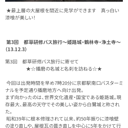
★最上層の大屋根を間近に見学ができます 真っ白い
漆喰が美しい！
第3回 都草研修バス旅行～姫路城・鶴林寺・浄土寺～
（13.12.3）
第3回 都草研修バス旅行に寄せて
★☆播磨の名城と名刹を訪ねる☆★
今回は出発時間を早め7時20分に京都駅南口バスターミ
ナルを予定通り播磨地方へ向け出発。
まず向かったのは、世界文化遺産・国宝である姫路城。現
存最大、最高の天守でその美しい姿から白鷺城と称され
た。
昭和39年に根本修理されて以来、約50年振りに漆喰壁
の塗り直しや、屋根瓦の葺き直しを中心に5年をかけて行