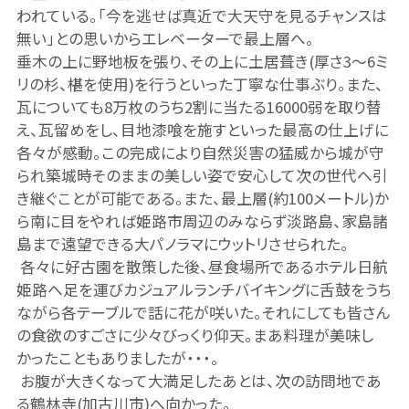
われている。「今を逃せば真近で大天守を見るチャンスは
無い」との思いからエレベーターで最上層へ。
垂木の上に野地板を張り、その上に土居葺き
(厚さ3～6ミ
リの杉、椹を使用)を行うといった丁寧
な仕事ぶり。また、
瓦についても8万枚のうち2割に当たる16000弱を取り替
え、瓦留めをし、目地漆喰を施すといった最高の仕上げに
各々が感動。この完成により自然災害の猛威から城が守
られ築城時そのままの美しい姿で安心して次の世代へ引
き継ぐことが可能である。また、最上層
(約100メートル)か
ら南に目をやれば姫路市周辺のみならず淡路島、家島諸
島まで遠望できる大パノラマにウットリさせられた。
各々に好古園を散策した後、昼食場所であるホテル日航
姫路へ足を運びカジュアルランチバイキングに舌鼓をうち
ながら各テーブルで話に花が咲いた。それにしても皆さん
の食欲のすごさに少々びっくり仰天。まあ料理が美味し
かったこともありましたが・・・。
お腹が大きくなって大満足したあとは、次の訪問地であ
る鶴林寺
(加古川市)へ向かった。