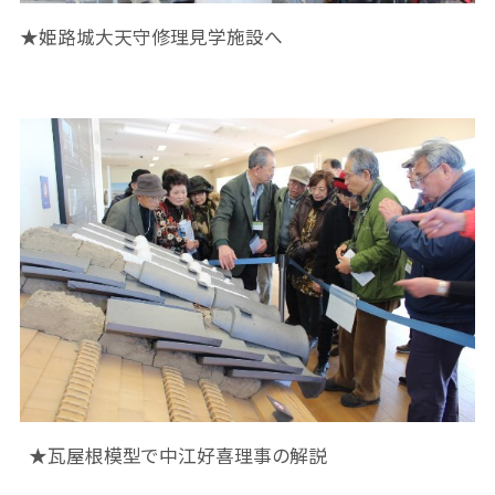
★姫路城大天守修理見学施設へ
★瓦屋根模型で中江好喜理事の解説