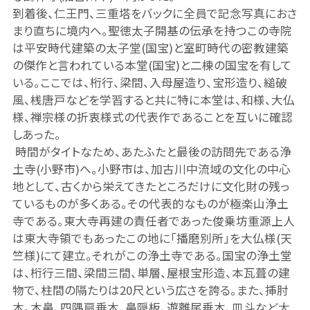
到着後、仁王門、三重塔をバックに全員で記念写真におさ
まり直ちに境内へ。聖徳太子開基の伝承を持つこの寺院
は平安時代建築の太子堂
(国宝)と室町時代の密教建築
の傑作と言われている本堂(国宝)と二棟の国宝を有して
いる。
ここでは、桁行、梁間、入母屋造り、宝形造り、縋破
風、桟唐戸などを学習すると共に特に本堂は、和様、大仏
様、禅宗様の折衷様式の代表作であることを互いに確認
しあった。
時間がタイトなため、あたふたと最後の訪問先である浄
土寺
(小野市)へ。
小野市は、加古川中流域の文化の中心
地として、古くから栄えてきたところだけに文化財の残っ
ているものが多くある。その代表的なものが極楽山浄土
寺である。東大寺再建の責任者であった俊乗坊重源上人
は東大寺領でもあったこの地に「播磨別所」を大仏様
(天
竺様)にて建立。それがこの浄土寺である。
国宝の浄土堂
は、桁行三間、梁間三間、単層、屋根宝形造、本瓦葺の建
物で、柱間の隔たりは20尺という広さを誇る。また、挿肘
木，木鼻、四隅扇垂木、鼻隠板、遊離尾垂木、皿斗など大