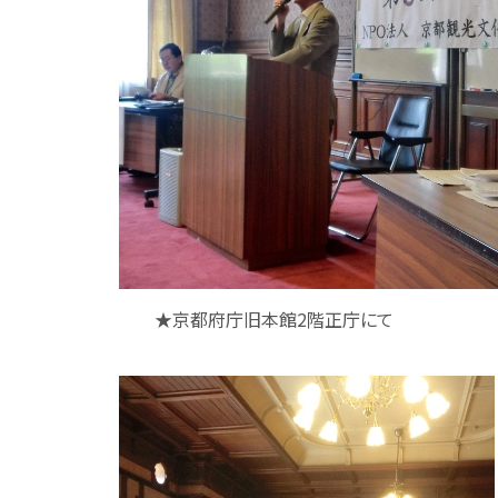
★京都府庁旧本館2階正庁にて