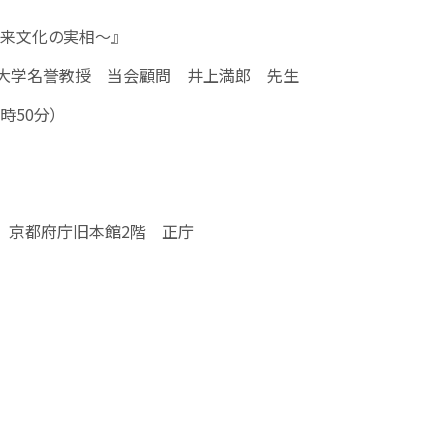
化の実相～』
誉教授 当会顧問 井上満郎 先生
50分）
 京都府庁旧本館2階 正庁