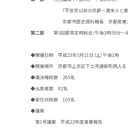
『平安京以前の京都～渡来人と渡来文
京都市歴史資料館長 京都産業大学名
第二部
第5回都草定時総会（午後2時50分～4時
◆開催日時 平成23年5月21日（土）午後1時
◆開催場所 京都市上京区下立売通新町西入る
◆議決権総数 265名
◆出席者数 82名
◆委任状総数 105名
◆議案
第1号議案 平成22年度事業報告