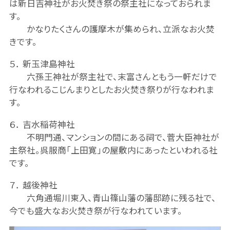
は新日吉神社がお火焚き祭の祭主社になっておられま
す。
かなりたくさんの護摩木が集められ、立派なお火焚
きです。
５． 新玉津島神社
六孫王神社が祭主社で、末富さんともう一軒だけで
行なわれるこじんまりとしたお火焚き祭りが行なわれま
す。
６． 吉水稲荷神社
不明門通、マンションの間にある祠で、菅大臣神社が
主祭社。呉服商「上田寛」の屋敷内にあったといわれる社
です。
７． 越後神社
六角通堀川東入、青山篠山藩の藩邸跡に残る社で、
今でも盛大なお火焚き祭が行なわれています。