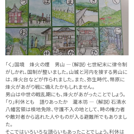
「く」国境 烽火の煙 男山 ―（解説）七世紀末に律令制
がしかれ、国制が整いました。山城と河内を接する男山に
は、烽火台などが作られました。また、弥生時代、幣原に
烽火があがり戦に備えたかもしれません。
男山は中世の戦乱期にも、烽火があがったことでしょう。
「り」利休とも 語りあったか 瀧本坊 ― （解説）石清水
八幡宮領は検地免除、守護不入の地として、時の権力者
や敵対者から逃れた人やものが入る避難所でもありまし
た。
そこではいろいろな語らいもあったことでしょう。利休は