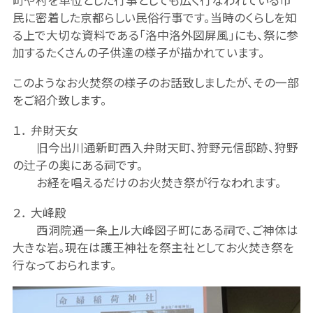
町や村を単位とした行事としても広く行なわれている市
民に密着した京都らしい民俗行事です。当時のくらしを知
る上で大切な資料である「洛中洛外図屏風」にも、祭に参
加するたくさんの子供達の様子が描かれています。
このようなお火焚祭の様子のお話致しましたが、その一部
をご紹介致します。
１． 弁財天女
旧今出川通新町西入弁財天町、狩野元信邸跡、狩野
の辻子の奥にある祠です。
お経を唱えるだけのお火焚き祭が行なわれます。
２． 大峰殿
西洞院通一条上ル大峰図子町にある祠で、ご神体は
大きな岩。現在は護王神社を祭主社としてお火焚き祭を
行なっておられます。