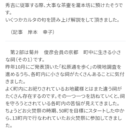
秀吉に従軍する際、大事な茶壷を瀧本坊に預けたそうで
す。
いくつかカルタの句を読み上げ解説をして頂きました。
（記事 岸本 幸子）
第２部は菊井 俊彦会員の京都 町中に生きる小さ
な祠（その１）です。
昨年10月にご発表頂いた「松原通を歩く」の現地調査を
進めるうち、各町内に小さな祠がたくさんあることに気付
きました。
よく町内にお祀りされているお地蔵様とはまた違う祠が
たくさん存在するのです。その一つ一つを訪ねていくと、祠
を守ろうとされている各町内の苦悩が見えてきました。
ちょうどお火焚祭の時期、50町を目標にスタートした中か
ら、13町内で行なわれていたお火焚祭に参加してきまし
た。