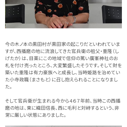
今の木ノ本の黒田村が黒田家の起こりだといわれていま
すが、西播磨の地に流浪してきた官兵衛の祖父・重隆（し
げたか）は、目薬にこの地域で信仰の篤い廣峯神社のお
札を付け売ったところ、大変繁盛したそうです。そして財を
築いた重隆は有力豪族へと成長し、当時姫路を治めてい
た小寺政職（まさもと）に召し抱えられることになりまし
た。
そして官兵衛が生まれる今から４６７年前、当時この西播
磨の地は、東に織田信長、西に毛利と対峙するという、非
常に厳しい状態にありました。