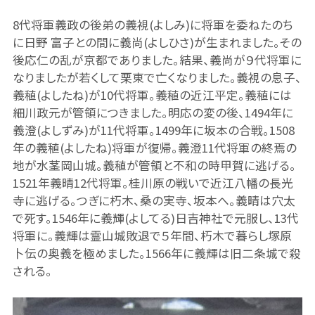
8代将軍義政の後弟の義視(よしみ)に将軍を委ねたのち
に日野 富子との間に義尚(よしひさ)が生まれました。その
後応仁の乱が京都でありました。結果、義尚が９代将軍に
なりましたが若くして栗東で亡くなりました。義視の息子、
義稙(よしたね)が10代将軍。義稙の近江平定。義稙には
細川政元が管領につきました。明応の変の後、1494年に
義澄(よしずみ)が11代将軍。1499年に坂本の合戦。1508
年の義稙(よしたね)将軍が復帰。義澄11代将軍の終焉の
地が水茎岡山城。義稙が管領と不和の時甲賀に逃げる。
1521年義晴12代将軍。桂川原の戦いで近江八幡の長光
寺に逃げる。つぎに朽木、桑の実寺、坂本へ。義晴は穴太
で死す。1546年に義輝(よしてる)日吉神社で元服し、13代
将軍に。義輝は霊山城敗退で５年間、朽木で暮らし塚原
卜伝の奥義を極めました。1566年に義輝は旧二条城で殺
される。