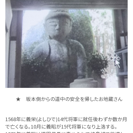
★ 坂本側からの道中の安全を帰したお地蔵さん
1568年に義栄(よしひで)14代将軍に就任後わずか数か月
で亡くなる。10月に義昭が15代将軍になり上洛する。