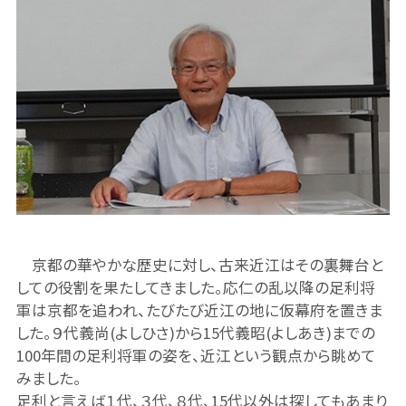
京都の華やかな歴史に対し、古来近江はその裏舞台と
しての役割を果たしてきました。応仁の乱以降の足利将
軍は京都を追われ、たびたび近江の地に仮幕府を置きま
した。９代義尚(よしひさ)から15代義昭(よしあき)までの
100年間の足利将軍の姿を、近江という観点から眺めて
みました。
足利と言えば１代、３代、８代、15代以外は探してもあまり