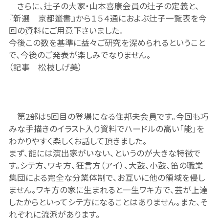
さらに、辻子の大家・山本喜康会員の辻子の定義と、
『新選 京都叢書』から１５４通におよぶ辻子一覧表を今
回の資料にご用意下さいました。
今後この数を基準に益々ご研究を深められるということ
で、今後のご発表が楽しみでなりません。
（記事 松枝しげ美）
第2部は5回目の登場になる住邦夫会員です。今回も巧
みな手描きのイラスト入り資料でハードルの高い「能」を
わかりやすく楽しくお話して頂きました。
まず、能には演出家がいない、というのが大きな特徴で
す。シテ方、ワキ方、狂言方（アイ）、大鼓、小鼓、笛の職業
集団による完全な分業体制で、お互いに他の領域を侵し
ません。ワキ方の家に生まれると一生ワキ方で、芸が上達
したからといってシテ方になることはありません。また、そ
れぞれに流派があります。