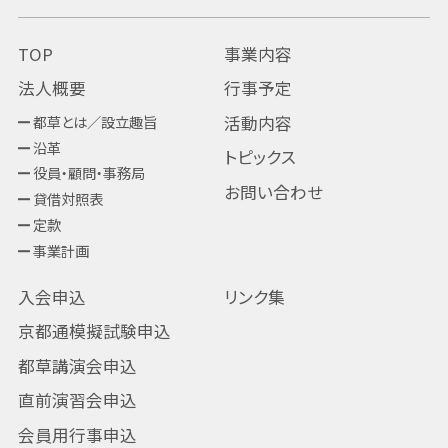
TOP
事業内容
法人概要
行事予定
都草とは／設立趣旨
活動内容
沿革
トピックス
役員・顧問・事務局
お問い合わせ
貸借対照表
定款
事業計画
入会申込
リンク集
京都通模擬試験申込
都草講演会申込
直前演習会申込
会員用行事申込