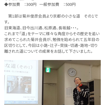
◆参加費 ：300円 一般参加費 ：500円
第1部は菊井俊彦会員より京都の小さな道 その１で
す。
旧東海道、旧今出川通、松原通、長坂越・・・。
これまで「道」をテーマに様々な角度からその歴史を追い
求めてこられた菊井会員が、勉強を始められて五年目の
区切りとして、今回は小路・辻子・突抜・切通・路地・切り
離された道についての成果をお話して下さいました。