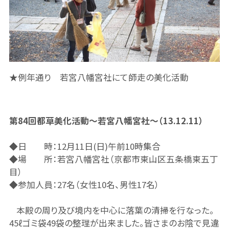
★例年通り 若宮八幡宮社にて師走の美化活動
第
84回都草美化活動～若宮八幡宮社～（13.12.11）
◆日 時：
12月11日(日)午前10時集合
◆場 所：若宮八幡宮社（京都市東山区五条橋東五丁
目）
◆参加人員：
27名（女性10名、男性17名）
本殿の周り及び境内を中心に落葉の清掃を行なった。
45ℓゴミ袋49袋の整理が出来ました。皆さまのお陰で見違