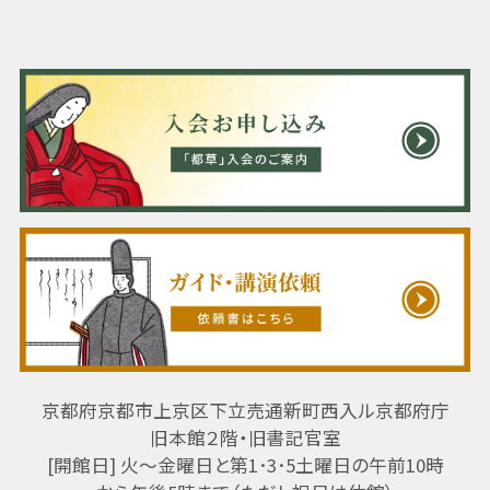
京都府京都市上京区下立売通新町西入ル京都府庁
旧本館２階・旧書記官室
[開館日] 火～金曜日と第1･3･5土曜日の午前10時