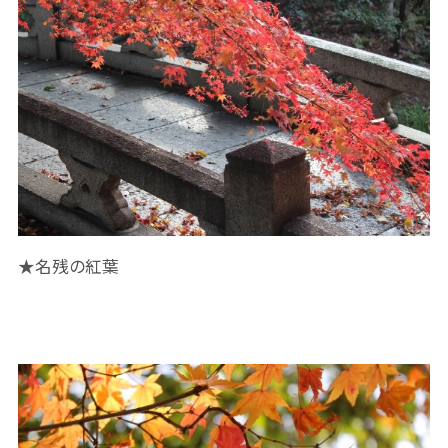
★名残の紅葉