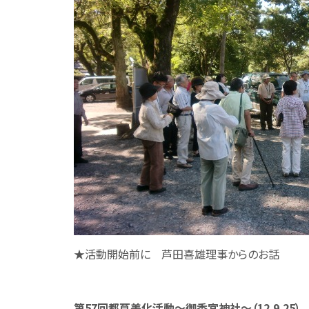
★活動開始前に 芦田喜雄理事からのお話
第57回都草美化活動～御香宮神社～（12.9.25）