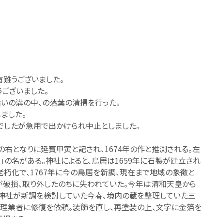
難うございました。
ございました。
沿いの溝の中、の落葉の清掃を行った。
ました。
でしたが急用で出かけられ中止としました。
文字の右となりに延寶甲寅と記され、1674年の作と推測される。左
｣の名がある。神社によると、鳥居は1659年に石製が建立され
老朽化で、1767年に今の鳥居を新調、現在まで地域の象徴と
部が破損、取り外したのちに失われていた。今年は清和天皇から
で、神社が新調を検討していた今春、境内の蔵を整理していた三
修理業者に修復を依頼。装飾を直し、再塗装の上、文字に金箔を