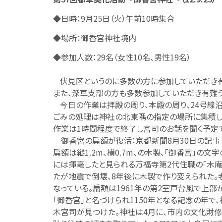
◆日時：
9月25日（火）午前10時集合
◆場所：御香宮神社境内
◆参加人数：
29名（女性10名、男性19名）
伏見区というのに多数の方に参加していただき有
また、深草支部の方も多数参加していただき有難う
今日の作業は拝殿の周り、本殿の周り、24号線
ごみの処理は神社の北東隅の指定の場所に集積し
作業は1時間程度で終了し宮司のお話を聞く予定
御香宮の扁額が復活：京都新聞8月30日の記事
扁額は縦
1.2m、横0.7m、の木製、｢御香宮｣の
には揮毫したと見られる万福寺第2代住職の｢木庵
たが地震で倒壊、8年後に木製で作り変えられた。
なっている。扁額は1961年の第2室戸台風で上
｢御香宮｣と名づけられ1150年となる記念の年
木宮司が見つけた。神社は4月に、市内の文化財