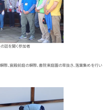
長の話を聞く参加者
の塀際、宸殿前庭の塀際、書院東庭園の草抜き、落葉集めを行い