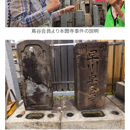
蔦谷会員より本圀寺事件の説明