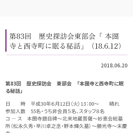
第83回 歴史探訪会東部会「 本圀
寺と西寺町に眠る秘話」（18.6.12）
2018.06.20
第83回 歴史探訪会 東部会 「本圀寺と西寺町に眠
る秘話」
日 時 平成30年６月12日（火）13：00～ 晴れ
参加人数 55名・うち非会員５名、スタッフ８名
コ ― ス 本圀寺題目碑～北来地蔵菩薩～妙恵会総墓
所（松永久秀・早川卓之丞・野本輝久墓）～勝光寺～末慶