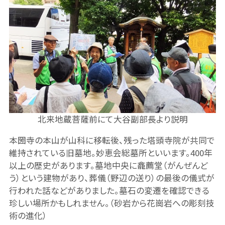
北来地蔵菩薩前にて大谷副部長より説明
本圀寺の本山が山科に移転後、残った塔頭寺院が共同で
維持されている旧墓地。妙恵会総墓所といいます。400年
以上の歴史があります。墓地中央に龕薦堂（がんぜんど
う）という建物があり、葬儀（野辺の送り）の最後の儀式が
行われた話などがありました。墓石の変遷を確認できる
珍しい場所かもしれません。（砂岩から花崗岩への彫刻技
術の進化）