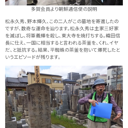
多賀会員より朝鮮通信使の説明
松永久秀、野本輝久、この二人がこの墓地を寄進したの
ですが、数奇な運命を辿ります。松永久秀は主家三好家
を滅ぼし、将軍義輝を殺し、東大寺を焼打ちする。織田信
長に仕え、一国に相当すると言われる茶釜を、くれ、イヤ
だ、と抵抗する。結果、平蜘蛛の茶釜を抱いて爆死したと
いうエピソードが残ります。