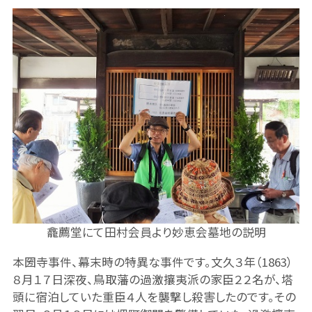
龕薦堂にて田村会員より妙恵会墓地の説明
本圀寺事件、幕末時の特異な事件です。文久３年（1863）
８月１７日深夜、鳥取藩の過激攘夷派の家臣２２名が、塔
頭に宿泊していた重臣４人を襲撃し殺害したのです。その