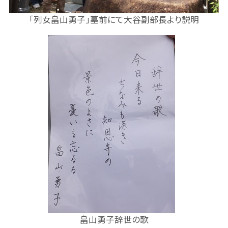
「列女畠山勇子」墓前にて大谷副部長より説明
畠山勇子辞世の歌