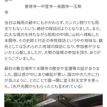
寺～
善徳寺～中堂寺～長圓寺～玉樹
寺
当日は梅雨の最中にもかかわらず、カンカン照りでも雨
天でもないという、絶好の探訪日よりとなりました。また、
広大な境内を持ちながら昭和の中頃に山科へ移転した
本圀寺。その史跡と付近の寺院探訪というやや地味な、観
光としては忘れられた地域の探訪になり、参加者が少な
いかと心配しましたが、大勢の皆様の参加を頂き、ありが
とうございました。
最初の集合場所で本圀寺の歴史や変遷等の話がありま
した。國は惑が中にあり縁起が悪い、国の中の八方に力
が及ぶように、とのことで國→圀に変え則天文字を使っ
た。（水戸光圀からもらったとも言われている）