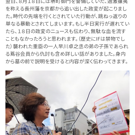
翌日、８月１８日には堺町御門を警備していた、過激攘夷
を称える長州藩を京都から追い出した政変が起こりまし
た。時代の先端を行くとされていた行動が、跳ねっ返りの
単なる暴動とされてしまいます。もし半日実行が遅れてい
たら、１８日の政変のニュースも伝わり、無駄な血を流す
こともなかったろうと思われます。（歴史にIFは禁物でし
た）襲われた重臣の一人早川卓之丞の弟の子孫であられ
る蔦谷会員から仇討も含め詳しい話がありました。身内
から墓の前で説明を受けると内容が深く伝わってきます。