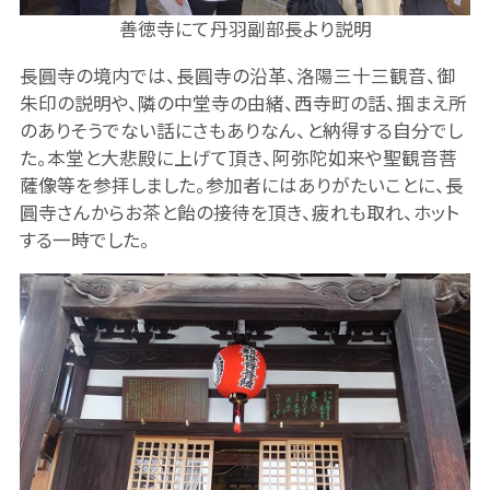
善徳寺にて丹羽副部長より説明
長圓寺の境内では、長圓寺の沿革、洛陽三十三観音、御
朱印の説明や、隣の中堂寺の由緒、西寺町の話、掴まえ所
のありそうでない話にさもありなん、と納得する自分でし
た。本堂と大悲殿に上げて頂き、阿弥陀如来や聖観音菩
薩像等を参拝しました。参加者にはありがたいことに、長
圓寺さんからお茶と飴の接待を頂き、疲れも取れ、ホット
する一時でした。